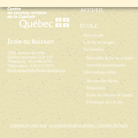
ACCUEIL
ÉCOLE
Notre école
École du Buisson
L’école en images
Vie scolaire
5385, avenue Banville
Québec (Québec) G1P 1H7
Nouvelles de la vie scolaire
Téléphone : 418 686-4715
Activités parascolaires
Télécopieur : 418 871-0077
ecole.dubuisson@cssc.gouv.qc.ca
Informations utiles
Horaire des élèves
Préscolaire
École secondaire de bassin
Fermeture de l’école
Création de sites web
:
Le saint publicité et design
- Christian St-Pierre