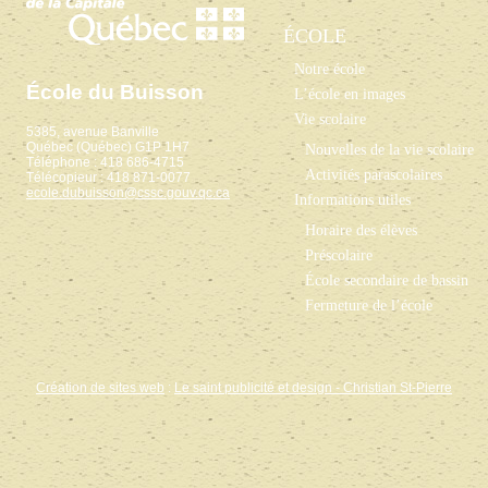
ÉCOLE
Notre école
École du Buisson
L’école en images
Vie scolaire
5385, avenue Banville
Québec (Québec) G1P 1H7
Nouvelles de la vie scolaire
Téléphone : 418 686-4715
Activités parascolaires
Télécopieur : 418 871-0077
ecole.dubuisson@cssc.gouv.qc.ca
Informations utiles
Horaire des élèves
Préscolaire
École secondaire de bassin
Fermeture de l’école
Création de sites web
:
Le saint publicité et design
- Christian St-Pierre