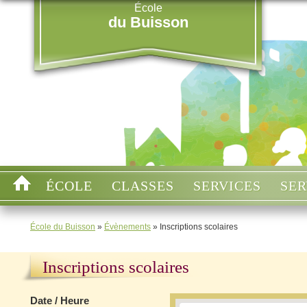
École
du Buisson
ÉCOLE
CLASSES
SERVICES
SER
École du Buisson
»
Évènements
»
Inscriptions scolaires
Inscriptions scolaires
Date / Heure