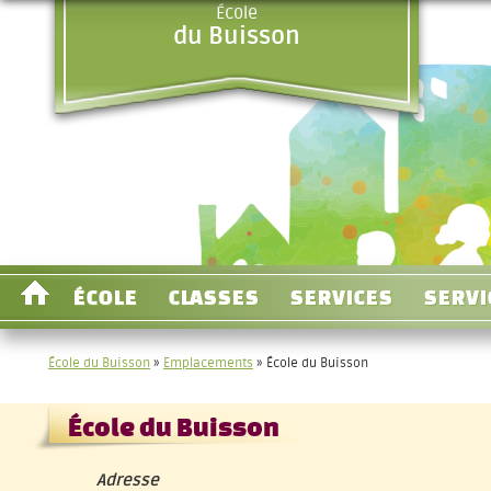
École
du Buisson
ÉCOLE
CLASSES
SERVICES
SERVI
École du Buisson
»
Emplacements
»
École du Buisson
École du Buisson
Adresse